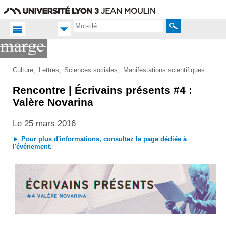
Aller
Navigation
Accès
Connexion
au
directs
contenu
Rechercher
Accueil FR
Culture
Lettres
Sciences sociales
Manifestations scientifiques
Productions
Rencontre | Écrivains présents #4 :
scientifiques
Valère Novarina
Web-TV
Le 25 mars 2016
► Pour plus d'informations, consultez
la page dédiée à
l'événement
.