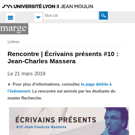
Aller
Navigation
Accès
Connexion
au
directs
contenu
Rechercher
Accueil FR
Lettres
Productions
Rencontre | Écrivains présents #10 :
scientifiques
Jean-Charles Massera
Web-TV
Le 21 mars 2019
► Pour plus d'informations, consultez
la page dédiée à
l'événement
.
La rencontre est animée par les étudiants du
master Recherche.