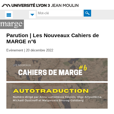
Aller
Navigation
Accès
Connexion
au
directs
contenu
Rechercher
Parution | Les Nouveaux Cahiers de
Accueil FR
MARGE n°6
Productions
scientifiques
Evènement |
20 décembre 2022
Publications