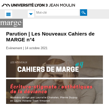
Aller
Navigation
Accès
Connexion
au
directs
contenu
Rechercher
Parution | Les Nouveaux Cahiers de
Accueil FR
MARGE n°4
Productions
scientifiques
Evènement |
14 octobre 2021
Publications