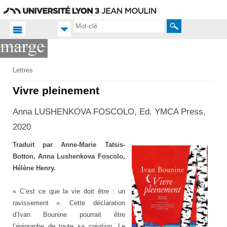
Aller
Navigation
Accès
Connexion
au
directs
contenu
Rechercher
Accueil FR
Lettres
Productions
Vivre pleinement
scientifiques
Anna LUSHENKOVA FOSCOLO, Ed. YMCA Press,
Publications
2020
Traduit par Anne-Marie Tatsis-
Botton, Anna Lushenkova Foscolo,
Hélène Henry.
« C’est ce que la vie doit être : un
ravissement ». Cette déclaration
d’Ivan Bounine pourrait être
l’épigraphe de toute sa création. Le