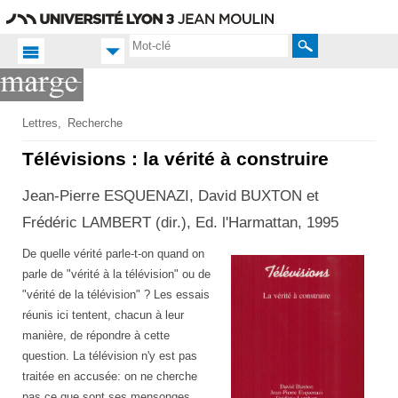
Aller
Navigation
Accès
Connexion
au
directs
contenu
Rechercher
Accueil FR
Lettres
Recherche
Productions
Télévisions : la vérité à construire
scientifiques
Jean-Pierre ESQUENAZI, David BUXTON et
Publications
Frédéric LAMBERT (dir.), Ed. l'Harmattan, 1995
De quelle vérité parle-t-on quand on
parle de "vérité à la télévision" ou de
"vérité de la télévision" ? Les essais
réunis ici tentent, chacun à leur
manière, de répondre à cette
question. La télévision n'y est pas
traitée en accusée: on ne cherche
pas ce que sont ses mensonges.