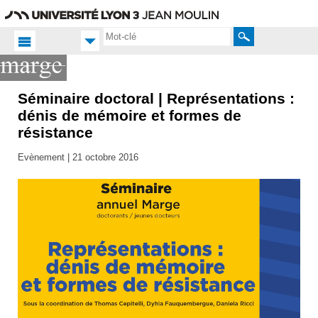
Aller
Navigation
Accès
Connexion
au
directs
contenu
Rechercher
Séminaire doctoral | Représentations :
Accueil
FR
dénis de mémoire et formes de
résistance
Actualités
Evènement |
21 octobre 2016