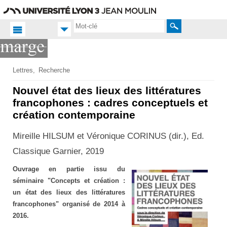
Aller
Navigation
Accès
Connexion
au
directs
contenu
Rechercher
Accueil FR
Lettres
Recherche
Productions
Nouvel état des lieux des littératures
scientifiques
francophones : cadres conceptuels et
création contemporaine
Publications
Mireille HILSUM et Véronique CORINUS (dir.), Ed.
Classique Garnier, 2019
Ouvrage en partie issu du
séminaire "Concepts et création :
un état des lieux des littératures
francophones" organisé de 2014 à
2016.