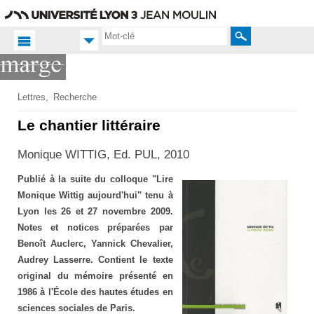
Aller
Navigation
Accès
Connexion
au
directs
contenu
Rechercher
Accueil FR
Lettres
Recherche
Productions
Le chantier littéraire
scientifiques
Monique WITTIG, Ed. PUL, 2010
Publications
Publié à la suite du colloque "Lire
Monique Wittig aujourd'hui" tenu à
Lyon les 26 et 27 novembre 2009.
Notes et notices préparées par
Benoît Auclerc, Yannick Chevalier,
Audrey Lasserre.
Contient le texte
original du mémoire présenté en
1986 à l'École des hautes études en
sciences sociales de Paris.