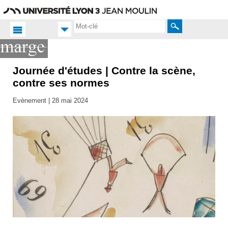
Aller
Navigation
Accès
Connexion
au
directs
contenu
Rechercher
Journée d'études | Contre la scène,
Accueil
FR
contre ses normes
Actualités
Evènement |
28 mai 2024