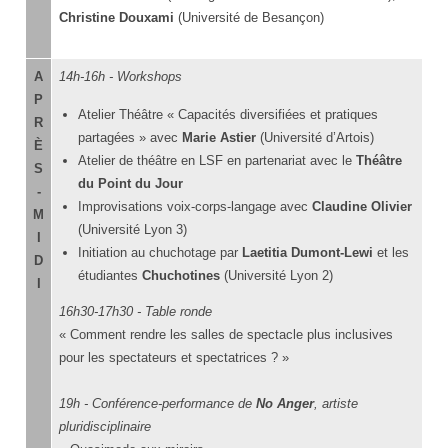
Christine Douxami
(Université de Besançon)
A
14h-16h - Workshops
P
Atelier Théâtre « Capacités diversifiées et pratiques
R
partagées » avec
Marie Astier
(Université d’Artois)
È
Atelier de théâtre en LSF en partenariat avec le
Théâtre
S
du Point du Jour
-
Improvisations voix-corps-langage avec
Claudine Olivier
M
(Université Lyon 3)
I
Initiation au chuchotage par
Laetitia Dumont-Lewi
et les
D
étudiantes
Chuchotines
(Université Lyon 2)
I
16h30-17h30 - Table ronde
« Comment rendre les salles de spectacle plus inclusives
pour les spectateurs et spectatrices ? »
19h - Conférence-performance de
No Anger
, artiste
pluridisciplinaire