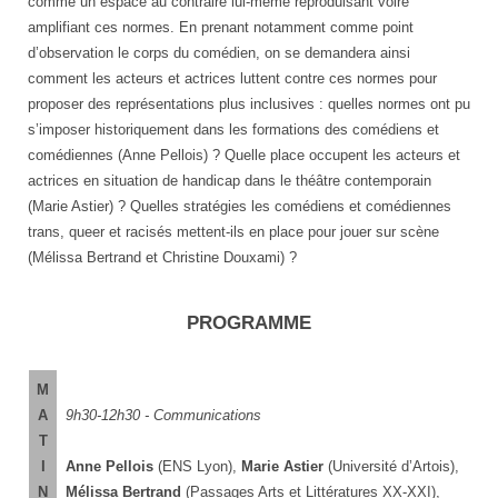
comme un espace au contraire lui-même reproduisant voire
amplifiant ces normes. En prenant notamment comme point
d’observation le corps du comédien, on se demandera ainsi
comment les acteurs et actrices luttent contre ces normes pour
proposer des représentations plus inclusives : quelles normes ont pu
s’imposer historiquement dans les formations des comédiens et
comédiennes (Anne Pellois) ? Quelle place occupent les acteurs et
actrices en situation de handicap dans le théâtre contemporain
(Marie Astier) ? Quelles stratégies les comédiens et comédiennes
trans, queer et racisés mettent-ils en place pour jouer sur scène
(Mélissa Bertrand et Christine Douxami) ?
PROGRAMME
M
A
9h30-12h30 - Communications
T
I
Anne Pellois
(ENS Lyon),
Marie Astier
(Université d’Artois),
N
Mélissa Bertrand
(Passages Arts et Littératures XX-XXI),