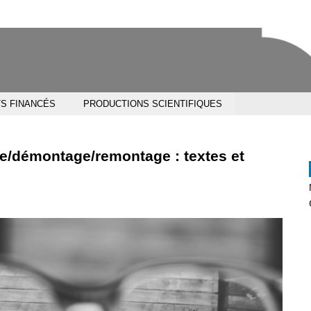
Aller
Navigation
Accès
Connexion
au
directs
contenu
S FINANCÉS
PRODUCTIONS SCIENTIFIQUES
e/démontage/remontage : textes et