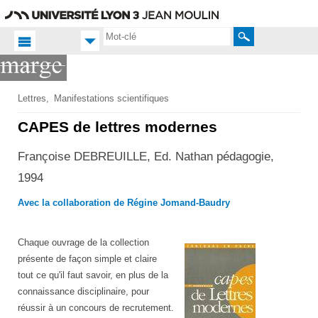
Aller
Navigation
Accès
Connexion
au
directs
contenu
Rechercher
Accueil FR
Lettres
Manifestations scientifiques
Productions
CAPES de lettres modernes
scientifiques
Françoise DEBREUILLE, Ed. Nathan pédagogie,
Publications
1994
Avec la collaboration de Régine Jomand-Baudry
Chaque ouvrage de la collection
présente de façon simple et claire
tout ce qu'il faut savoir, en plus de la
connaissance disciplinaire, pour
réussir à un concours de recrutement.