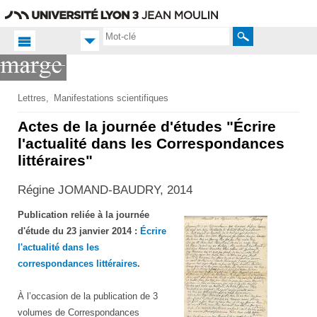
Aller
Navigation
Accès
Connexion
au
directs
contenu
Rechercher
Accueil FR
Lettres
Manifestations scientifiques
Productions
Actes de la journée d'études "Écrire
scientifiques
l'actualité dans les Correspondances
littéraires"
Publications
Régine JOMAND-BAUDRY, 2014
Publication reliée à la journée
d'étude du 23 janvier 2014 :
Écrire
l'actualité dans les
correspondances littéraires
.
À l’occasion de la publication de 3
volumes de Correspondances